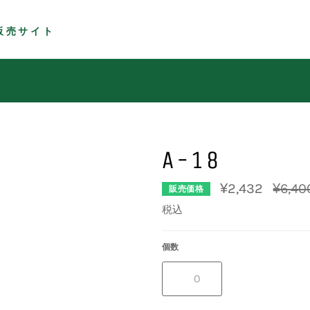
販売サイト
A-18
通
¥2,432
¥6,40
販売価格
常
価
税込
格
個数