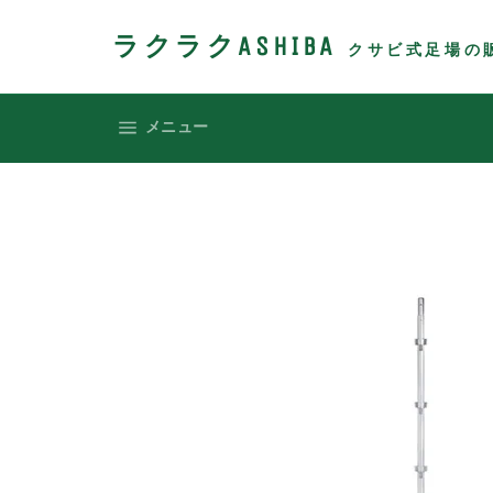
コ
ン
ラクラクASHIBA
クサビ式足場の
テ
ン
ツ
サイトメニュー
メニュー
に
ス
キ
ッ
プ
す
る