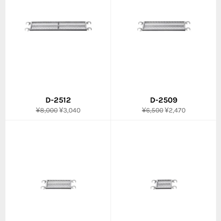
D-2512
D-2509
通
販
通
販
¥8,000
¥3,040
¥6,500
¥2,470
常
売
常
売
価
価
価
価
格
格
格
格