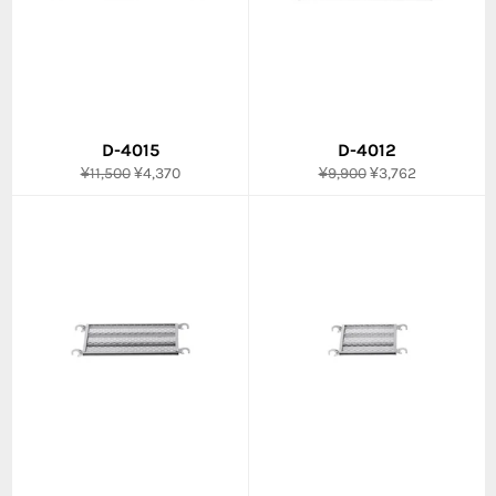
D-4015
D-4012
通
販
通
販
¥11,500
¥4,370
¥9,900
¥3,762
常
売
常
売
価
価
価
価
格
格
格
格