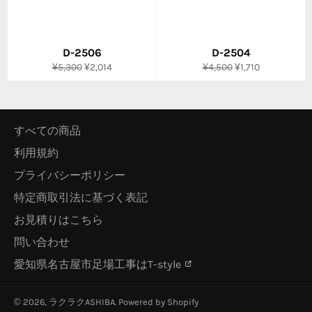
D-2506
D-2504
通
販
通
販
¥5,300
¥2,014
¥4,500
¥1,710
常
売
常
売
価
価
価
価
格
格
格
格
すべての商品
利用規約
プライバシーポリシー
特定商取引法に基づく表記
お見積りはこちら
問い合わせ
愛知県名古屋市足場工事はT-style
© 2026,
ラクラクASHIBA
. Powered by Shopify