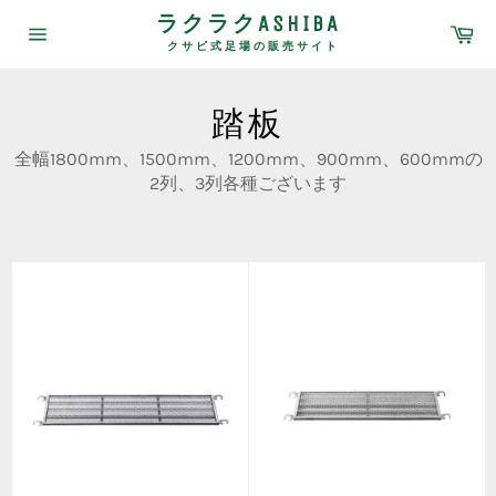
コ
ラクラクASHIBA
カ
ン
ー
クサビ式足場の販売サイト
サ
テ
ト
イ
ン
ト
メ
ツ
踏板
ニ
に
ュ
ス
全幅1800mm、1500mm、1200mm、900mm、600mmの
ー
キ
2列、3列各種ございます
ッ
プ
す
る