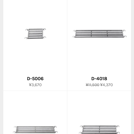
格
格
D-5006
D-4018
通
通
販
¥3,670
¥11,500
¥4,370
常
常
売
価
価
価
格
格
格