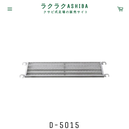
コ
ラクラクASHIBA
カ
ン
ー
クサビ式足場の販売サイト
サ
テ
ト
イ
ン
ト
メ
ツ
ニ
に
ュ
ス
ー
キ
ッ
プ
す
る
D-5015