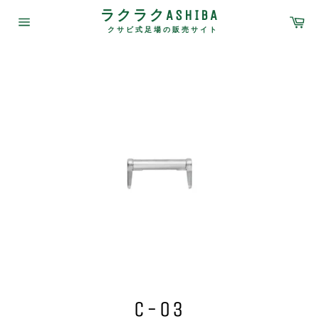
コ
ラクラクASHIBA
カ
ン
ー
クサビ式足場の販売サイト
サ
テ
ト
イ
ン
ト
メ
ツ
ニ
に
ュ
ス
ー
キ
ッ
プ
す
る
C-03