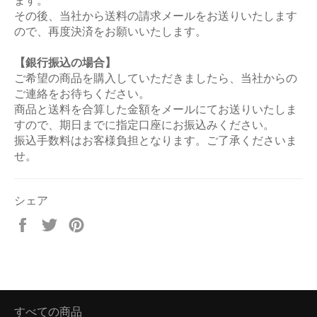
ます。
その後、当社から送料の請求メールをお送りいたします
ので、再度決済をお願いいたします。
【銀行振込の場合】
ご希望の商品を購入していただきましたら、当社からの
ご連絡をお待ちください。
商品と送料を合算した金額をメールにてお送りいたしま
すので、期日までに指定口座にお振込みください。
振込手数料はお客様負担となります。ご了承くださいま
せ。
シェア
Facebook
Twitter
Pinterest
で
で
で
シ
ツ
ピ
ェ
イ
ン
ア
ー
す
す
ト
る
すべての商品
る
す