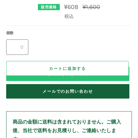
通
¥608
¥1,600
販売価格
常
価
税込
格
個数
カートに追加する
お見積もりはこちら
メールでのお問い合わせ
商品の金額に送料は含まれておりません。
ご購入
後、当社で送料をお見積りし、ご連絡いたしま